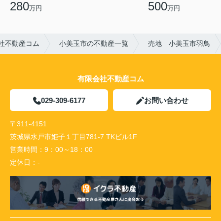
280
500
万円
万円
社不動産コム
小美玉市の不動産一覧
売地 小美玉市羽鳥
有限会社不動産コム
029-309-6177
お問い合わせ
〒311-4151
茨城県水戸市姫子１丁目781-7 TKビル1F
営業時間：
9：00～18：00
定休日：
-