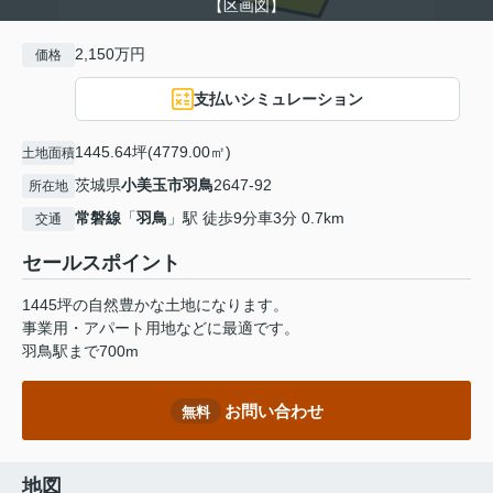
【区画図】
2,150万円
価格
支払いシミュレーション
1445.64坪(4779.00㎡)
土地面積
茨城県
小美玉市
羽鳥
2647-92
所在地
常磐線
「
羽鳥
」駅 徒歩9分車3分 0.7km
交通
セールスポイント
1445坪の自然豊かな土地になります。
事業用・アパート用地などに最適です。
羽鳥駅まで700m
お問い合わせ
無料
地図