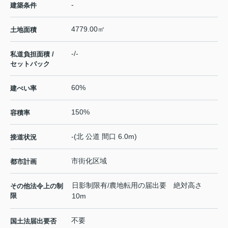
-
建築条件
4779.00㎡
土地面積
-/-
私道負担面積 /
セットバック
60%
建ぺい率
150%
容積率
-(北 公道 間口 6.0m)
接道状況
市街化区域
都市計画
日影制限有/農地転用の届出要 絶対高さ
その他法令上の制
限
10m
不要
国土法届出要否