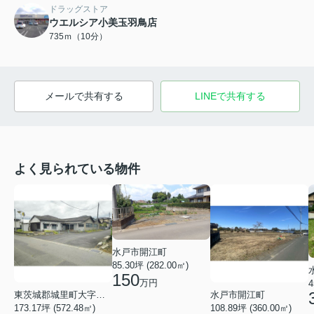
ドラッグストア
ウエルシア小美玉羽鳥店
735ｍ（10分）
メールで共有する
LINEで共有する
よく見られている物件
水戸市開江町
85.30坪 (282.00㎡)
150
万円
4
東茨城郡城里町大字石塚
水戸市開江町
173.17坪 (572.48㎡)
108.89坪 (360.00㎡)