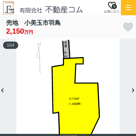
0
お気に入り
売地 小美玉市羽鳥
2,150
万円
1
/
14