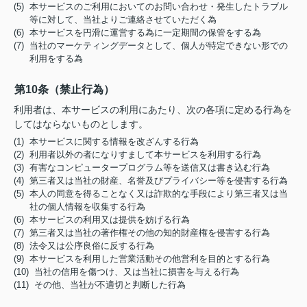
(5) 本サービスのご利用においてのお問い合わせ・発生したトラブル
等に対して、当社よりご連絡させていただく為
(6) 本サービスを円滑に運営する為に一定期間の保管をする為
(7) 当社のマーケティングデータとして、個人が特定できない形での
利用をする為
第10条（禁止行為）
利用者は、本サービスの利用にあたり、次の各項に定める行為を
してはならないものとします。
(1) 本サービスに関する情報を改ざんする行為
(2) 利用者以外の者になりすまして本サービスを利用する行為
(3) 有害なコンピュータープログラム等を送信又は書き込む行為
(4) 第三者又は当社の財産、名誉及びプライバシー等を侵害する行為
(5) 本人の同意を得ることなく又は詐欺的な手段により第三者又は当
社の個人情報を収集する行為
(6) 本サービスの利用又は提供を妨げる行為
(7) 第三者又は当社の著作権その他の知的財産権を侵害する行為
(8) 法令又は公序良俗に反する行為
(9) 本サービスを利用した営業活動その他営利を目的とする行為
(10) 当社の信用を傷つけ、又は当社に損害を与える行為
(11) その他、当社が不適切と判断した行為