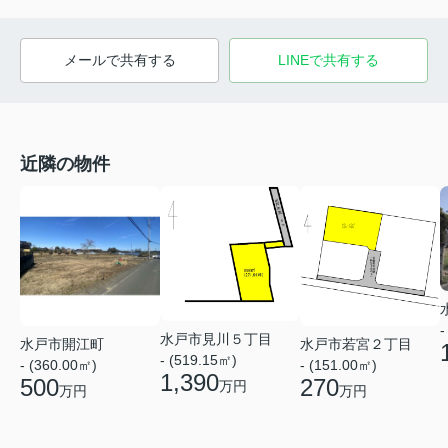
メールで共有する
LINEで共有する
近隣の物件
-
水戸市見川５丁目
水戸市開江町
水戸市若宮２丁目
- (519.15㎡)
- (360.00㎡)
- (151.00㎡)
1,390
500
270
万円
万円
万円