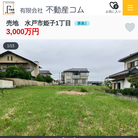
0
お気に入り
売地 水戸市姫子1丁目
募集1
3,000万円
1
/
15