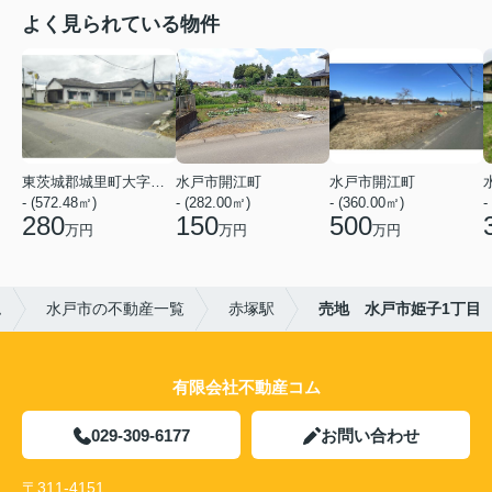
よく見られている物件
東茨城郡城里町大字石塚
水戸市開江町
水戸市開江町
- (572.48㎡)
- (282.00㎡)
- (360.00㎡)
-
280
150
500
万円
万円
万円
ム
水戸市の不動産一覧
赤塚駅
売地 水戸市姫子1丁目
有限会社不動産コム
029-309-6177
お問い合わせ
〒311-4151