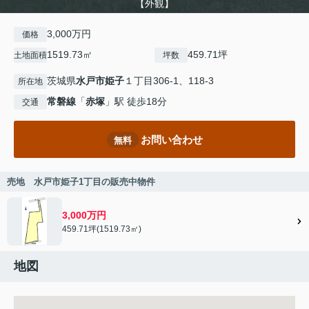
【外観】
3,000万円
価格
1519.73㎡
459.71坪
土地面積
坪数
茨城県
水戸市
姫子
１丁目306-1、118-3
所在地
常磐線
「
赤塚
」駅 徒歩18分
交通
お問い合わせ
無料
売地 水戸市姫子1丁目の販売中物件
3,000万円
459.71坪(1519.73㎡)
地図