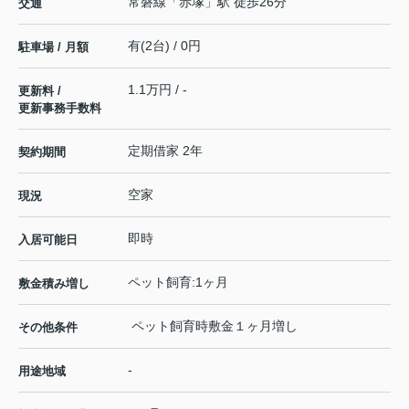
常磐線
「
赤塚
」駅 徒歩26分
交通
有(2台) / 0円
駐車場 / 月額
1.1万円 / -
更新料 /
更新事務手数料
定期借家 2年
契約期間
空家
現況
即時
入居可能日
ペット飼育:1ヶ月
敷金積み増し
ペット飼育時敷金１ヶ月増し
その他条件
-
用途地域