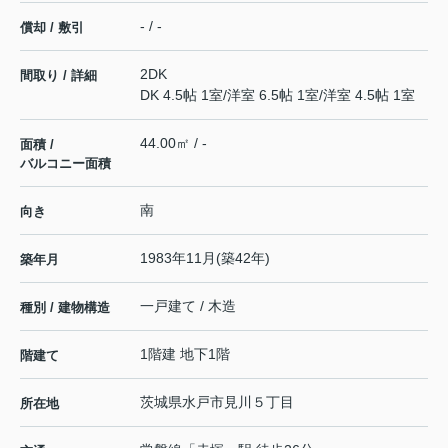
- / -
償却 / 敷引
2DK
間取り / 詳細
DK 4.5帖 1室
/
洋室 6.5帖 1室
/
洋室 4.5帖 1室
44.00㎡ / -
面積 /
バルコニー面積
南
向き
1983年11月(築42年)
築年月
一戸建て / 木造
種別 / 建物構造
1階建 地下1階
階建て
茨城県
水戸市
見川
５丁目
所在地