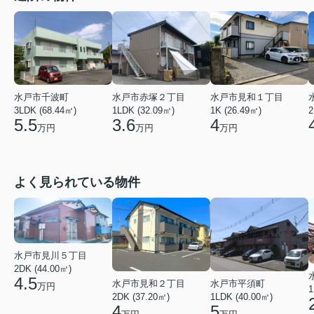
水戸市千波町
水戸市赤塚２丁目
水戸市見和１丁目
3LDK (68.44㎡)
1LDK (32.09㎡)
1K (26.49㎡)
2
5.5
3.6
4
万円
万円
万円
よく見られている物件
水戸市見川５丁目
2DK (44.00㎡)
4.5
水戸市見和２丁目
水戸市平須町
万円
1
2DK (37.20㎡)
1LDK (40.00㎡)
4
5