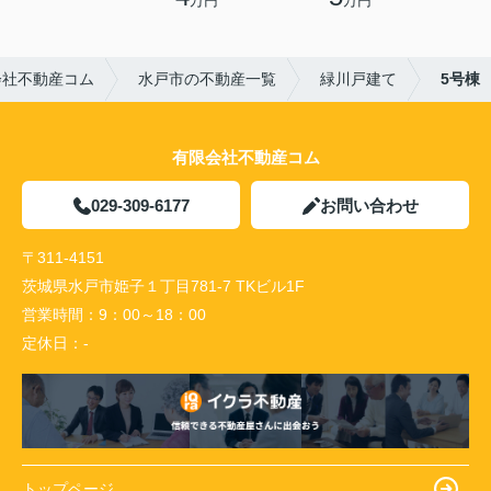
万円
万円
会社不動産コム
水戸市の不動産一覧
緑川戸建て
5号棟
有限会社不動産コム
029-309-6177
お問い合わせ
〒311-4151
茨城県水戸市姫子１丁目781-7 TKビル1F
営業時間：
9：00～18：00
定休日：
-
トップページ