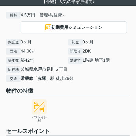
【外観】人気の平家戸建て♪
4.5万円 管理/共益費 -
賃料
初期費用シミュレーション
0ヶ月
0ヶ月
保証金
礼金
44.00㎡
2DK
面積
間取り
築42年
1階建 地下1階
築年数
階建て
茨城県
水戸市
見川
５丁目
所在地
常磐線
「
赤塚
」駅 徒歩26分
交通
物件の特徴
バストイレ
別
セールスポイント