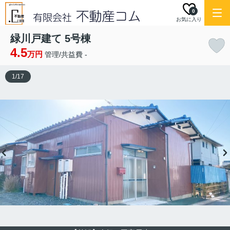
0
お気に入り
緑川戸建て 5号棟
4.5
万円
管理/共益費 -
1
/
17