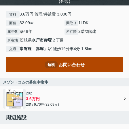
【外観】
3.6万円 管理/共益費 3,000円
賃料
32.09㎡
1LDK
面積
間取り
築48年
2階/2階建
築年数
所在階
茨城県
水戸市
赤塚
２丁目
所在地
常磐線
「
赤塚
」駅 徒歩19分車4分 1.8km
交通
お問い合わせ
無料
メゾン・コムの募集中物件
202
3.6万円
2階 / 9.70坪(32.09㎡)
周辺施設