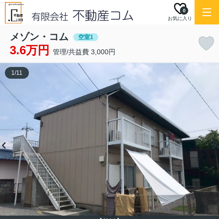
0
お気に入り
メゾン・コム
空室1
3.6万円
管理/共益費 3,000円
1
/
11