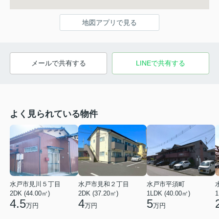
地図アプリで見る
メールで共有する
LINEで共有する
よく見られている物件
水戸市見川５丁目
水戸市見和２丁目
水戸市平須町
2DK (44.00㎡)
2DK (37.20㎡)
1LDK (40.00㎡)
1
4.5
4
5
万円
万円
万円