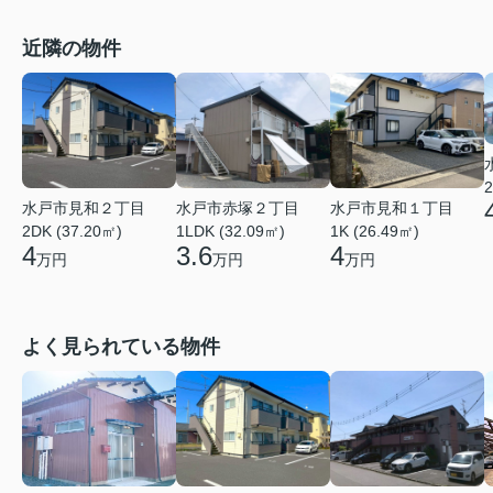
近隣の物件
2
水戸市見和２丁目
水戸市赤塚２丁目
水戸市見和１丁目
2DK (37.20㎡)
1LDK (32.09㎡)
1K (26.49㎡)
4
3.6
4
万円
万円
万円
よく見られている物件