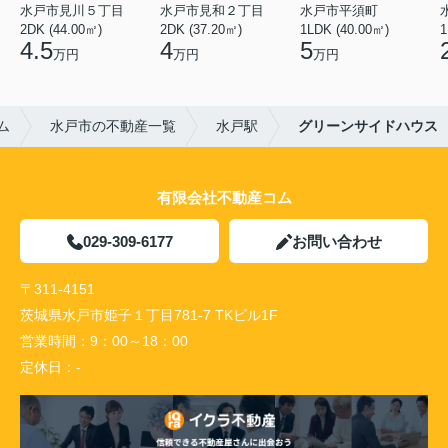
水戸市見川５丁目
水戸市見和２丁目
水戸市平須町
2DK (44.00㎡)
2DK (37.20㎡)
1LDK (40.00㎡)
1
4.5
4
5
万円
万円
万円
ム
水戸市の不動産一覧
水戸駅
グリーンサイドハウス
有限会社不動産コム
029-309-6177
お問い合わせ
〒311-4151
茨城県水戸市姫子１丁目781-7 TKビル1F
営業時間：
9：00～18：00
定休日：
-