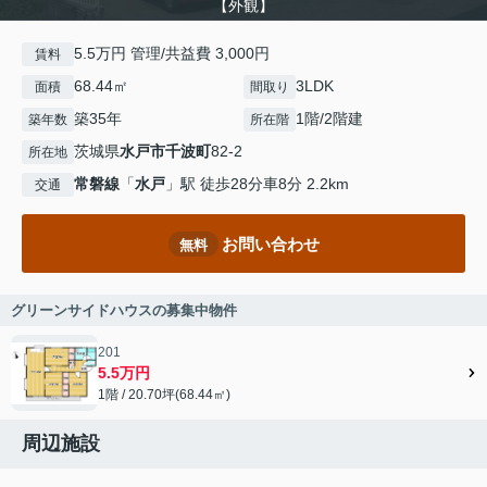
【外観】
5.5万円 管理/共益費 3,000円
賃料
68.44㎡
3LDK
面積
間取り
築35年
1階/2階建
築年数
所在階
茨城県
水戸市
千波町
82-2
所在地
常磐線
「
水戸
」駅 徒歩28分車8分 2.2km
交通
お問い合わせ
無料
グリーンサイドハウスの募集中物件
201
5.5万円
1階 / 20.70坪(68.44㎡)
周辺施設