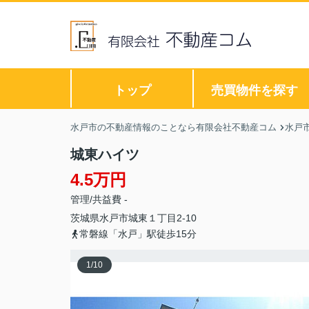
トップ
売買物件を探す
水戸市の不動産情報のことなら有限会社不動産コム
水戸
城東ハイツ
4.5万円
管理/共益費 -
茨城県
水戸市
城東
１丁目2-10
常磐線「水戸」駅徒歩15分
1
/
10