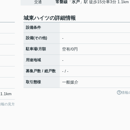
常磐線
「
水戸
」駅 徒歩15分車3分 1.1km
交通
城東ハイツの詳細情報
設備条件
設備(その他)
-
駐車場/月額
空有/0円
用途地域
-
募集戸数 / 総戸数
- / -
取引態様
一般媒介
情報
1.1km
情報の見方