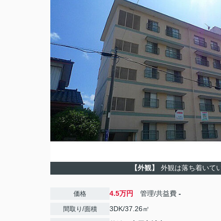
【外観】
外観は落ち着いて
4.5万円
管理/共益費
-
価格
3DK/37.26㎡
間取り/面積