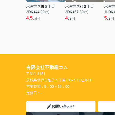
水戸市見川５丁目
水戸市見和２丁目
水戸市
2DK (44.00㎡)
2DK (37.20㎡)
1LDK 
4.5
4
5
万円
万円
万円
有限会社不動産コム
〒311-4151
茨城県水戸市姫子１丁目781-7 TKビル1F
営業時間：
9：00～18：00
定休日：
-
お問い合わせ