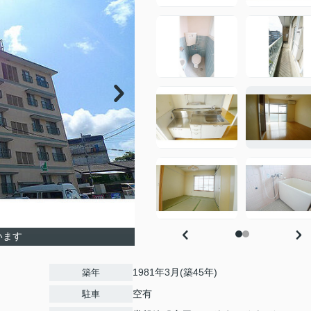
います
1981年3月(築45年)
築年
空有
駐車