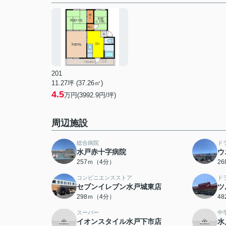
201
11.27坪 (37.26㎡)
4.5
万円(3992.9円/坪)
周辺施設
総合病院
ド
水戸赤十字病院
ウ
257ｍ（4分）
2
コンビニエンスストア
ド
セブンイレブン水戸城東店
ツ
298ｍ（4分）
4
スーパー
中
イオンスタイル水戸下市店
水