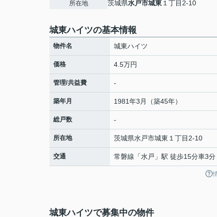
茨城県
水戸市
城東
１丁目2-10
所在地
城東ハイツの基本情報
物件名
城東ハイツ
価格
4.5万円
管理/共益費
-
築年月
1981年3月（築45年）
総戸数
-
所在地
茨城県
水戸市
城東
１丁目2-10
交通
常磐線
「
水戸
」駅 徒歩15分車3分 
城東ハイツで募集中の物件