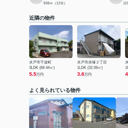
938ｍ（12分）
1
近隣の物件
水戸市千波町
水戸市赤塚２丁目
3LDK (68.44㎡)
1LDK (32.09㎡)
1
5.5
3.6
4
万円
万円
よく見られている物件