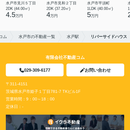
水戸市見川５丁目
水戸市見和２丁目
水戸市平須町
2DK (44.00㎡)
2DK (37.20㎡)
1LDK (40.00㎡)
1
4.5
4
5
万円
万円
万円
コム
水戸市の不動産一覧
水戸駅
リバーサイドハウス
有限会社不動産コム
029-309-6177
お問い合わせ
〒311-4151
茨城県水戸市姫子１丁目781-7 TKビル1F
営業時間：
9：00～18：00
定休日：
-