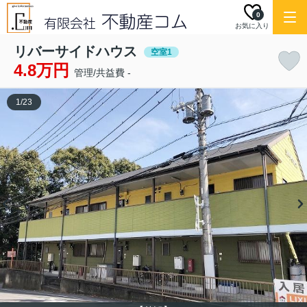
0
お気に入り
リバーサイドハウス
空室1
4.8万円
管理/共益費 -
1
/
23