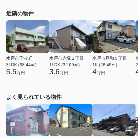
近隣の物件
水戸市千波町
水戸市赤塚２丁目
水戸市見和１丁目
3LDK (68.44㎡)
1LDK (32.09㎡)
1K (26.49㎡)
2
5.5
3.6
4
万円
万円
万円
よく見られている物件