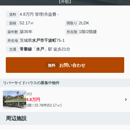
【外観】
4.8万円 管理/共益費 -
賃料
52.17㎡
2LDK
面積
間取り
築35年
1階/2階建
築年数
所在階
茨城県
水戸市
千波町
75-1
所在地
常磐線
「
水戸
」駅 徒歩21分
交通
お問い合わせ
無料
リバーサイドハウスの募集中物件
102
4.8万円
1階 / 15.78坪(52.17㎡)
周辺施設