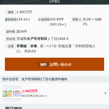
【外観】
1,400万円
価格
134.14㎡
103.83坪
3LDK＋S(納
建物面積
土地面積
間取り
(343.24㎡)
戸)
築34年
築年数
茨城県
水戸市
河和田
１丁目2458-3
所在地
常磐線
「
赤塚
」駅 バス7分 茨城交通「河和田団地入
交通
口」 停歩4分
お問い合わせ
無料
売中古住宅 水戸市河和田1丁目の販売中物件
1,400万円
40.57坪(134.14㎡)