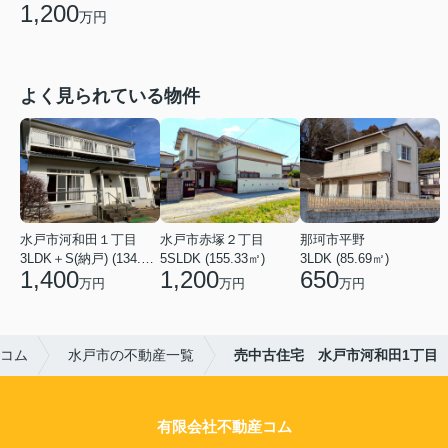
1,200
万円
よく見られている物件
水戸市河和田１丁目
水戸市赤塚２丁目
那珂市平野
3LDK＋S(納戸) (134.14㎡)
5SLDK (155.33㎡)
3LDK (85.69㎡)
1,400
1,200
650
万円
万円
万円
コム
水戸市の不動産一覧
売中古住宅 水戸市河和田1丁目
有限会社不動産コム