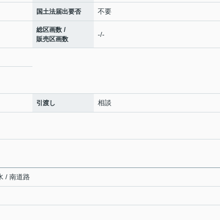
不要
国土法届出要否
総区画数 /
-/-
販売区画数
相談
引渡し
 / 南道路