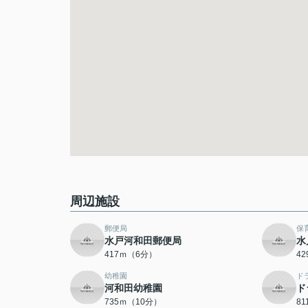
周辺施設
郵便局
保
水戸河和田郵便局
水
417ｍ（6分）
4
幼稚園
ド
河和田幼稚園
ド
735ｍ（10分）
8