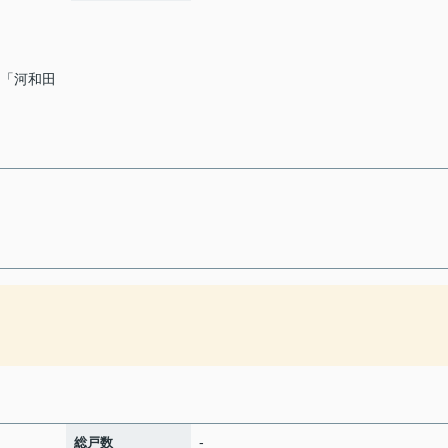
通「河和田
-
総戸数