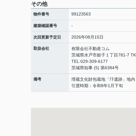
その他
99123563
物件番号
-
建築確認番号
2026年08月15日
次回更新予定日
取扱会社
有限会社不動産コム
茨城県水戸市姫子１丁目781-7 T
TEL:029-309-6177
茨城県知事 (5) 第6384号
備考
埋蔵文化財包蔵地「圷遺跡」地内
引渡時期：令和8年1月下旬