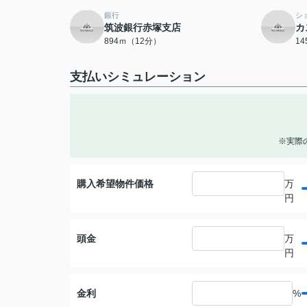
銀行
シ
筑波銀行赤塚支店
カ
894ｍ（12分）
1
支払いシミュレーション
※実際
購入希望物件価格
万
円
頭金
万
円
金利
%