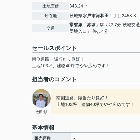
343.24㎡
土地面積
茨城県
水戸市
河和田
１丁目2458-3
所在地
常磐線
「
赤塚
」駅 バス7分 茨城交
交通
団地入口」 停歩4分
セールスポイント
南側道路、陽当たり良好！
土地103坪、建物40坪でやや広めです！
担当者のコメント
南側道路、陽当たり良好！
土地103坪、建物40坪でやや広めです！
太田 彰
基本情報
-
販売戸数