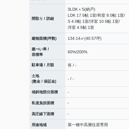
3LDK＋S(納戸)
LDK 17.5帖 1室
/
和室 8.0帖 1室
/
間取り / 詳細
S 4.0帖 1室
/
洋室 10.5帖 1室
/
洋室 4.5帖 1室
134.14㎡(40.57坪)
建物面積(坪数)
建ぺい率 /
60%/200%
容積率
駐車場 / 月額
有 / -
土地
- / -
(敷金 / 保証金)
-
傾斜地部分面積
-
私道負担面積
-
高圧線下面積
第一種中高層住居専用
用途地域