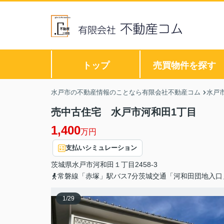
トップ
売買物件を探す
水戸市の不動産情報のことなら有限会社不動産コム
水戸
売中古住宅 水戸市河和田1丁目
1,400
万円
支払いシミュレーション
茨城県
水戸市
河和田
１丁目2458-3
常磐線「赤塚」駅バス7分茨城交通「河和田団地入口
1
/
29