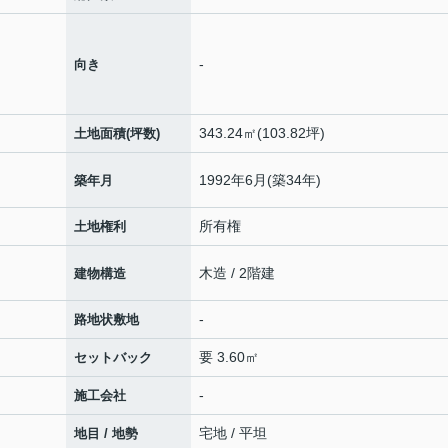
-
向き
343.24㎡(103.82坪)
土地面積(坪数)
1992年6月(築34年)
築年月
所有権
土地権利
木造 / 2階建
建物構造
-
路地状敷地
要 3.60㎡
セットバック
-
施工会社
宅地 / 平坦
地目 / 地勢