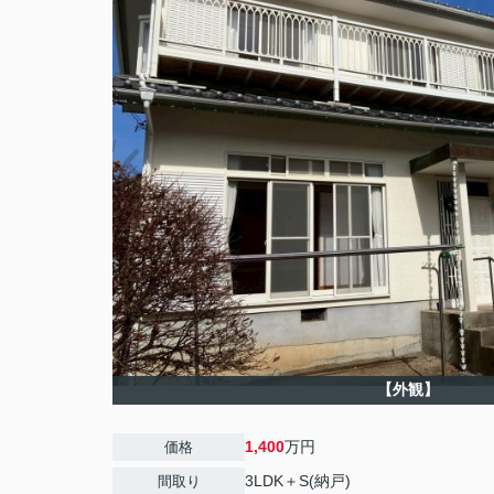
【外観】
1,400
万円
価格
3LDK＋S(納戸)
間取り